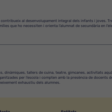
e contribueix al desenvolupament integral dels infants i joves. T
lies que ho necessiten i orienta l’alumnat de secundària en l’el
cs, dinàmiques, tallers de cuina, teatre, gimcanes, activitats aqu
organitzades per l’escola i compten amb la presència de docents d
coneixement exhaustiu dels alumnes.
tacta
Entitats