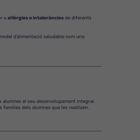
er a
al·lèrgies o intoleràncies
de diferents
 model d’alimentació saludable com una
als alumnes el seu desenvolupament integral.
s famílies dels alumnes que les realitzen.