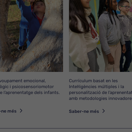
voupament emocional,
Currículum basat en les
ògic i psicosensoriomotor
Intel·ligències múltiples i la
e l’aprenentatge dels infants.
personalització de l’aprenenta
amb metodologies innovadore
Necessari
-ne més
Saber-ne més
Aquestes
cookies no
són
opcionals.