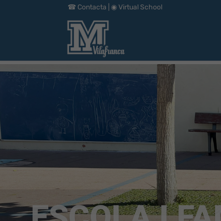
☎︎ Contacta
|
◉ Virtual School
ESCOLA I FA