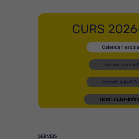
CURS 2026
Calendari escola
Horaris aula E.
Horaris aula E.S
Horaris Llar-Infan
SERVEIS