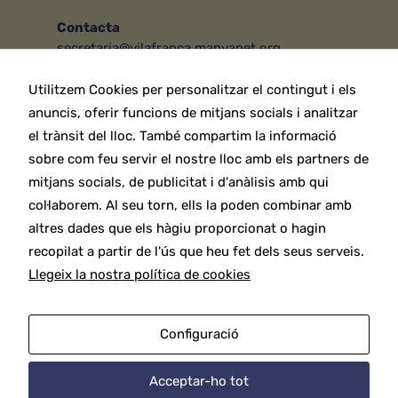
Contacta
secretaria@vilafranca.manyanet.org
Escola:
938 901 828
Infantil:
618 755 890
Utilitzem Cookies per personalitzar el contingut i els
anuncis, oferir funcions de mitjans socials i analitzar
Canal de denúncies
el trànsit del lloc. També compartim la informació
Necessari
sobre com feu servir el nostre lloc amb els partners de
Entitats
Aquestes
Residència Manyanet
mitjans socials, de publicitat i d'anàlisis amb qui
cookies no
són
Manyanet solidari
col·laborem. Al seu torn, ells la poden combinar amb
opcionals.
Escola Cristiana
altres dades que els hàgiu proporcionat o hagin
Són
necessaris
recopilat a partir de l'ús que heu fet dels seus serveis.
Legal
perquè el
Llegeix la nostra política de cookies
Avís legal
lloc web
Política de privacitat
funcioni.
Política de cookies
Configuració
Estadístiques
Per tal que
Acceptar-ho tot
millorem la
Copyright © 2026 Col·legi Sant Ramon de Penyafort.